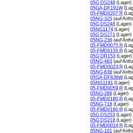
05G DS248
(Lager)
05GA-DF191W
(Lag
05-FMD0207 R
(Lag
05NG-325
(auf Anfr
05G DS248
(Lager)
05NG1174
(Lager)
05G DS271
(Lager)
05NG-236
(auf Anfr
05-FMD0075 R
(Lag
05-FMD0155 R
(Lag
05G DR153
(Lager)
05NG-483
(auf Anfr
05-FMD0023 R
(Lag
05NG-636
(auf Anfr
05GA-DF636W
(Lag
05NG1191
(Lager)
05-FMD0059 R
(Lag
05NG-286
(Lager)
05-FMD0180 R
(Lag
05NG-718
(Lager)
05-FMD0180 R
(Lag
05G DS253
(Lager)
05G DS218
(Lager)
05-FMD0014 R
(Lag
05NG-101
(auf Anfr