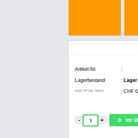
Artikel-Nr.
:
Lagerbestand
:
Lager
empf.VP inkl. MwSt.
:
CHF
0
-
+
0 im W