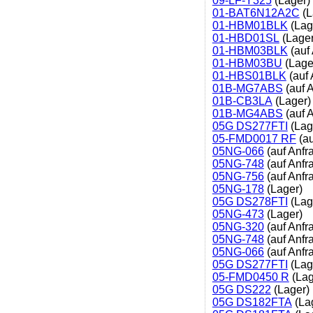
09-LF-Y325
(Lager)
01-BAT6N12A2C
(L
01-HBM01BLK
(Lag
01-HBD01SL
(Lager
01-HBM03BLK
(auf
01-HBM03BU
(Lage
01-HBS01BLK
(auf 
01B-MG7ABS
(auf 
01B-CB3LA
(Lager)
01B-MG4ABS
(auf 
05G DS277FTI
(Lag
05-FMD0017 RF
(au
05NG-066
(auf Anfr
05NG-748
(auf Anfr
05NG-756
(auf Anfr
05NG-178
(Lager)
05G DS278FTI
(Lag
05NG-473
(Lager)
05NG-320
(auf Anfr
05NG-748
(auf Anfr
05NG-066
(auf Anfr
05G DS277FTI
(Lag
05-FMD0450 R
(Lag
05G DS222
(Lager)
05G DS182FTA
(La