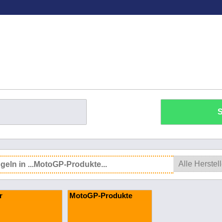
S
r
MotoGP-Produkte