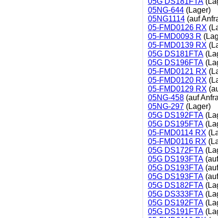
05G DS181FTA
(La
05NG-644
(Lager)
05NG1114
(auf Anfr
05-FMD0126 RX
(L
05-FMD0093 R
(Lag
05-FMD0139 RX
(L
05G DS181FTA
(La
05G DS196FTA
(La
05-FMD0121 RX
(L
05-FMD0120 RX
(L
05-FMD0129 RX
(au
05NG-458
(auf Anfr
05NG-297
(Lager)
05G DS192FTA
(La
05G DS195FTA
(La
05-FMD0114 RX
(La
05-FMD0116 RX
(La
05G DS172FTA
(La
05G DS193FTA
(auf
05G DS193FTA
(auf
05G DS193FTA
(auf
05G DS182FTA
(La
05G DS333FTA
(La
05G DS192FTA
(La
05G DS191FTA
(La