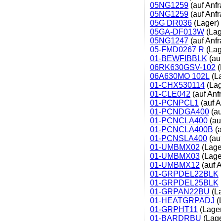
05NG1259
(auf Anfr
05NG1259
(auf Anfr
05G DR036
(Lager)
05GA-DF013W
(Lag
05NG1247
(auf Anfr
05-FMD0267 R
(Lag
01-BEWFIBBLK
(au
06RK630GSV-102
(
06A630MO 102L
(L
01-CHX530114
(Lag
01-CLE042
(auf Anf
01-PCNPCL1
(auf A
01-PCNDGA400
(au
01-PCNCLA400
(au
01-PCNCLA400B
(a
01-PCNSLA400
(au
01-UMBMX02
(Lage
01-UMBMX03
(Lage
01-UMBMX12
(auf 
01-GRPDEL22BLK
01-GRPDEL25BLK
01-GRPAN22BU
(L
01-HEATGRPADJ
(
01-GRPHT11
(Lager
01-BARDRBU
(Lage