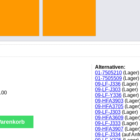
Alternativen:
01-7505210
(Lager)
01-7505509
(Lager)
09-LF-J336
(Lager)
09-LF-J303
(Lager)
.00
09-LF-Y336
(Lager)
09-HFA3903
(Lager
09-HFA3705
(Lager
09-LF-J303
(Lager)
09-HFA3609
(Lager
arenkorb
09-LF-J333
(Lager)
09-HFA3907
(Lager
09-LF-J334
(auf Anf