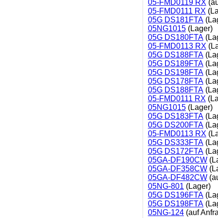
05-FMD0119 RX
(au
05-FMD0111 RX
(La
05G DS181FTA
(La
05NG1015
(Lager)
05G DS180FTA
(La
05-FMD0113 RX
(La
05G DS188FTA
(La
05G DS189FTA
(La
05G DS198FTA
(La
05G DS178FTA
(La
05G DS188FTA
(La
05-FMD0111 RX
(La
05NG1015
(Lager)
05G DS183FTA
(La
05G DS200FTA
(La
05-FMD0113 RX
(La
05G DS333FTA
(La
05G DS172FTA
(La
05GA-DF190CW
(L
05GA-DF358CW
(L
05GA-DF482CW
(au
05NG-801
(Lager)
05G DS196FTA
(La
05G DS198FTA
(La
05NG-124
(auf Anfr