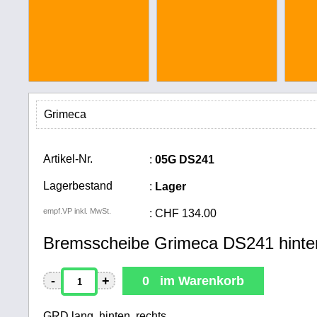
Grimeca
Artikel-Nr.
:
05G DS241
Lagerbestand
:
Lager
empf.VP inkl. MwSt.
:
CHF
134.00
Bremsscheibe Grimeca DS241 hinte
-
+
0 im Warenkorb
GRD lang, hinten, rechts,