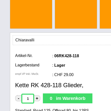
Chiaravalli
Artikel-Nr.
:
06RK428-118
Lagerbestand
:
Lager
empf.VP inkl. MwSt.
:
CHF
29.00
Kette RK 428-118 Glieder,
-
+
0 im Warenkorb
Standard, Road 125, Offroad 80, bis 12PS,