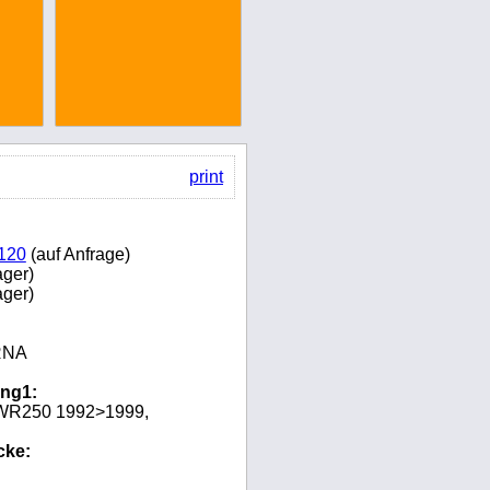
print
120
(auf Anfrage)
ger)
ger)
RNA
ng1:
WR250 1992>1999,
cke: