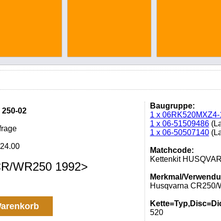
Baugruppe:
 250-02
1 x 06RK520MXZ4-
1 x 06-51509486
(La
frage
1 x 06-50507140
(La
24.00
Matchcode:
Kettenkit HUSQVA
CR/WR250 1992>
Merkmal/Verwendu
Husqvarna CR250/
Kette=Typ,Disc=Di
arenkorb
520