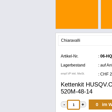
Chiaravalli
Artikel-Nr.
:
06-HQ
Lagerbestand
: auf An
empf.VP inkl. MwSt.
:
CHF
2
Kettenkit HUSQV.
520M-48-14
-
+
0 im W