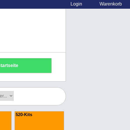
Login
Warenkorb
tartseite
520-Kits