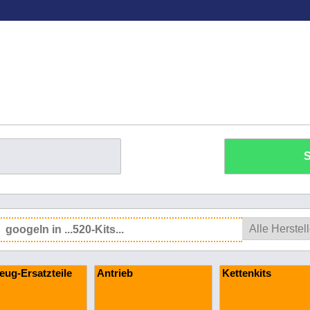
S
eug-Ersatzteile
Antrieb
Kettenkits