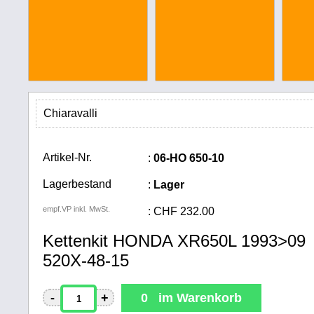
Chiaravalli
Artikel-Nr.
:
06-HO 650-10
Lagerbestand
:
Lager
empf.VP inkl. MwSt.
:
CHF
232.00
Kettenkit HONDA XR650L 1993>09
520X-48-15
-
+
0 im Warenkorb