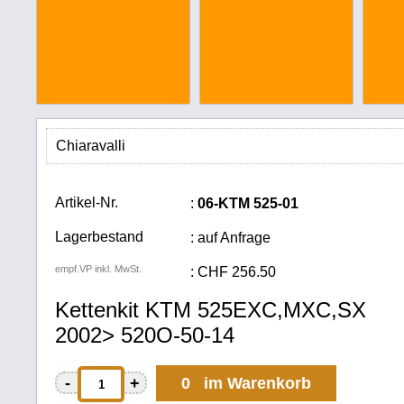
Chiaravalli
Artikel-Nr.
:
06-KTM 525-01
Lagerbestand
: auf Anfrage
empf.VP inkl. MwSt.
:
CHF
256.50
Kettenkit KTM 525EXC,MXC,SX
2002> 520O-50-14
-
+
0 im Warenkorb