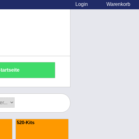
Login
Warenkorb
tartseite
520-Kits