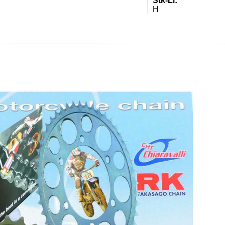
Stk-Li:
H