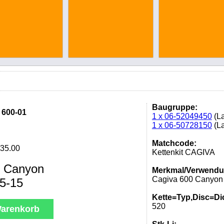
Baugruppe:
 600-01
1 x 06-52049450
(La
1 x 06-50728150
(La
Matchcode:
35.00
Kettenkit CAGIVA
0 Canyon
Merkmal/Verwendu
Cagiva 600 Canyon
5-15
Kette=Typ,Disc=Di
520
arenkorb