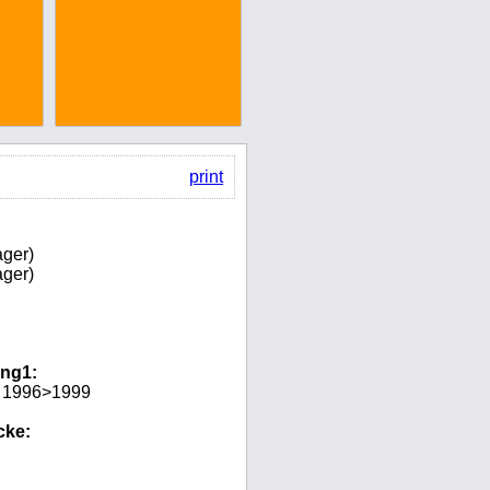
print
ger)
ger)
ng1:
 1996>1999
cke: