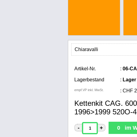
Chiaravalli
Artikel-Nr.
:
06-CA
Lagerbestand
:
Lager
empf.VP inkl. MwSt.
:
CHF
2
Kettenkit CAG. 60
1996>1999 520O-4
-
+
0 im W