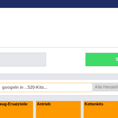
S
eug-Ersatzteile
Antrieb
Kettenkits