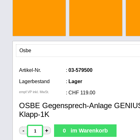
Osbe
Artikel-Nr.
:
03-579500
Lagerbestand
:
Lager
empf.VP inkl. MwSt.
:
CHF
119.00
OSBE Gegensprech-Anlage GENIU
Klapp-1K
-
+
0 im Warenkorb