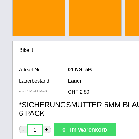
Bike It
Artikel-Nr.
:
01-NSL5B
Lagerbestand
:
Lager
empf.VP inkl. MwSt.
:
CHF
2.80
*SICHERUNGSMUTTER 5MM BLA
6 PACK
-
+
0 im Warenkorb