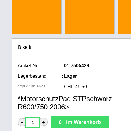
Bike It
Artikel-Nr.
:
01-7505429
Lagerbestand
:
Lager
empf.VP inkl. MwSt.
:
CHF
49.50
*MotorschutzPad STPschwarz
R600/750 2006>
-
+
0 im Warenkorb