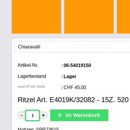
Chiaravalli
Artikel-Nr.
:
06-54019150
Lagerbestand
:
Lager
empf.VP inkl. MwSt.
:
CHF
45.00
Ritzel Art. E4019K/32082 - 15Z. 520
-
+
0 im Warenkorb
Notizen, SPR73615,