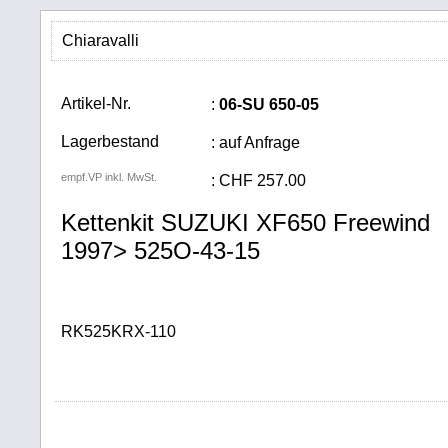
Chiaravalli
Artikel-Nr.
:
06-SU 650-05
Lagerbestand
: auf Anfrage
empf.VP inkl. MwSt.
:
CHF
257.00
Kettenkit SUZUKI XF650 Freewind
1997> 525O-43-15
RK525KRX-110